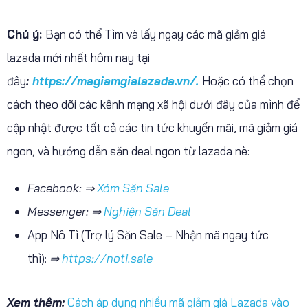
Chú ý:
Bạn có thể Tìm và lấy ngay các mã giảm giá
lazada mới nhất hôm nay tại
đây
:
https://magiamgialazada.vn/.
Hoặc có thể chọn
cách theo dõi các kênh mạng xã hội dưới đây của mình để
cập nhật được tất cả các tin tức khuyến mãi, mã giảm giá
ngon, và hướng dẫn săn deal ngon từ lazada nè:
Facebook: ⇒
Xóm Săn Sale
Messenger: ⇒
Nghiện Săn Deal
App Nô Tì (Trợ lý Săn Sale – Nhận mã ngay tức
thì):
⇒
https://noti.sale
Xem thêm:
Cách áp dụng nhiều mã giảm giá Lazada vào