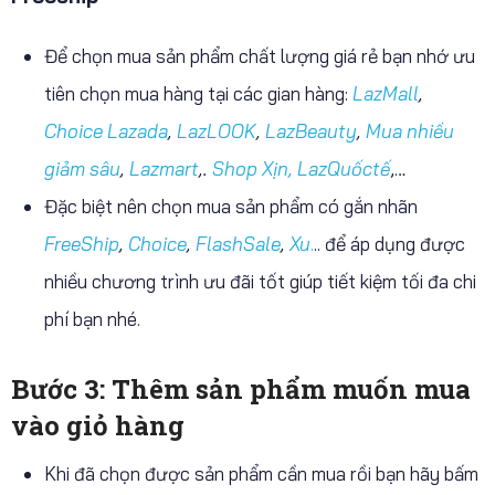
Để chọn mua sản phẩm chất lượng giá rẻ bạn nhớ ưu
tiên chọn mua hàng tại các gian hàng:
LazMall
,
Choice Lazada
,
LazLOOK
,
LazBeauty
,
Mua nhiều
giảm sâu
,
Lazmart
,.
Shop Xịn,
LazQuốctế
,…
Đặc biệt nên chọn mua sản phẩm có gắn nhãn
FreeShip
,
Choice
,
FlashSale
,
Xu
.
.. để áp dụng được
nhiều chương trình ưu đãi tốt giúp tiết kiệm tối đa chi
phí bạn nhé.
Bước 3: Thêm sản phẩm muốn mua
vào giỏ hàng
Khi đã chọn được sản phẩm cần mua rồi bạn hãy bấm