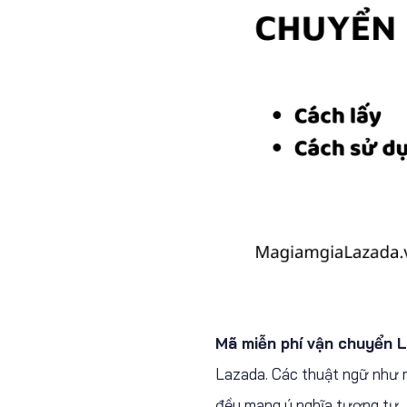
Mã miễn phí vận chuyển 
Lazada. Các thuật ngữ như 
đều mang ý nghĩa tương tự.