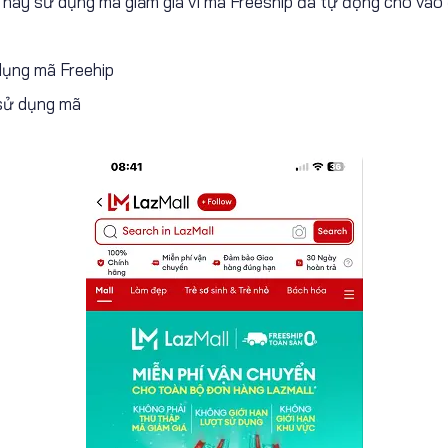
 hay sử dụng mã giảm giá vì mã Freeship đã tự động cho vào
dụng mã Freehip
 sử dụng mã