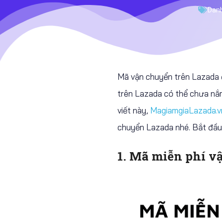
Dan
Mã vận chuyển trên Lazada đ
trên Lazada có thể chưa nắm 
viết này,
MagiamgiaLazada.v
chuyển Lazada nhé. Bắt đầu 
1. Mã miễn phí v