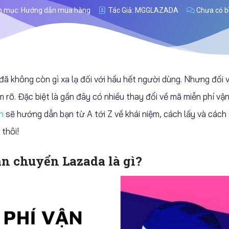
h mục:
Hướng dẫn mua hàng
Tác Giả:
MGGLAZADA
Chưa có b
ã không còn gì xa lạ đối với hầu hết người dùng. Nhưng đối
rõ. Đặc biệt là gần đây có nhiều thay đổi về mã miễn phí vậ
n
sẽ hướng dẫn bạn từ A tới Z về khái niệm, cách lấy và cách
thôi!
ận chuyển Lazada là gì?