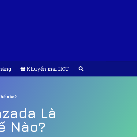
hàng
Khuyến mãi HOT
thế nào?
azada Là
ế Nào?