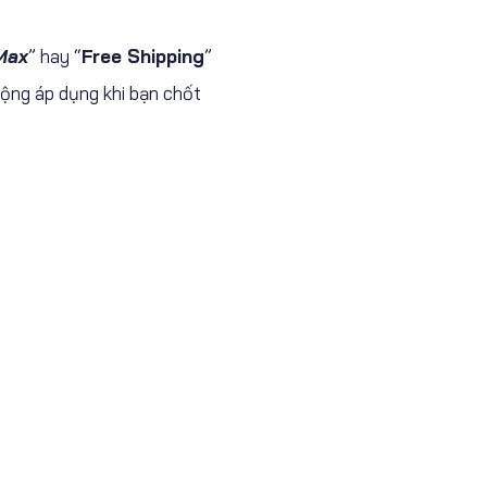
Max
” hay “
Free Shipping
”
động áp dụng khi bạn chốt