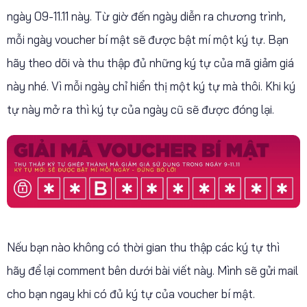
ngày 09-11.11 này. Từ giờ đến ngày diễn ra chương trình,
mỗi ngày voucher bí mật sẽ được bật mí một ký tự. Bạn
hãy theo dõi và thu thập đủ những ký tự của mã giảm giá
này nhé. Vì mỗi ngày chỉ hiển thị một ký tự mà thôi. Khi ký
tự này mở ra thì ký tự của ngày cũ sẽ được đóng lại.
Nếu bạn nào không có thời gian thu thập các ký tự thì
hãy để lại comment bên dưới bài viết này. Mình sẽ gửi mail
cho bạn ngay khi có đủ ký tự của voucher bí mật.