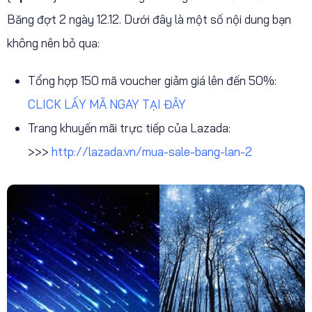
Băng đợt 2 ngày 12.12. Dưới đây là một số nội dung bạn
không nên bỏ qua:
Tổng hợp 150 mã voucher giảm giá lên đến 50%:
CLICK LẤY MÃ NGAY TẠI ĐÂY
Trang khuyến mãi trực tiếp của Lazada:
>>>
http://lazada.vn/mua-sale-bang-lan-2