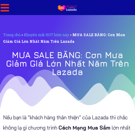
Trang chủ
»
Khuyến mãi HOT hôm nay
»
MƯA SALE BĂNG: Cơn Mưa
Giảm Giá Lớn Nhất Năm Trên Lazada
MƯA SALE BĂNG: Cơn Mưa
Giảm Giá Lớn Nhất Năm Trên
Lazada
Nếu bạn là “khách hàng thân thiện” của Lazada thì chắc
không lạ gì chương trình
Cách Mạng Mua Sắm
lớn nhất