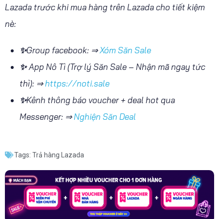
Lazada trước khi mua hàng trên Lazada cho tiết kiệm
nè:
✨
Group facebook: ⇒
Xóm Săn Sale
✨
App Nô Tì (Trợ lý Săn Sale – Nhận mã ngay tức
thì): ⇒
https://noti.sale
✨
Kênh thông báo voucher + deal hot qua
Messenger: ⇒
Nghiện Săn Deal
Tags:
Trả hàng Lazada