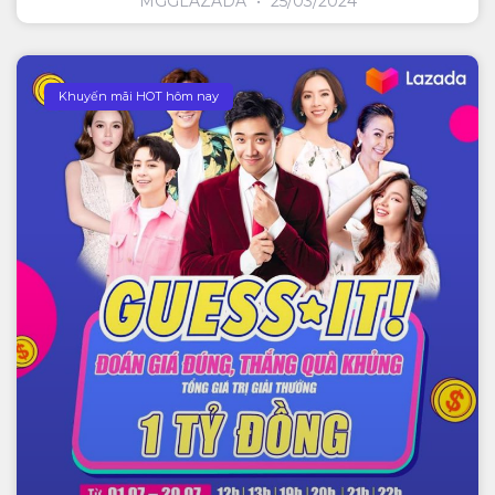
MGGLAZADA
25/03/2024
Khuyến mãi HOT hôm nay