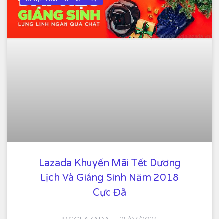
Lazada Khuyến Mãi Tết Dương
Lịch Và Giáng Sinh Năm 2018
Cực Đã