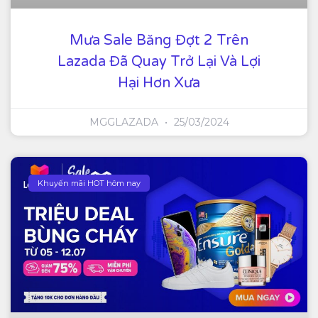
Mưa Sale Băng Đợt 2 Trên
Lazada Đã Quay Trở Lại Và Lợi
Hại Hơn Xưa
MGGLAZADA
25/03/2024
Khuyến mãi HOT hôm nay