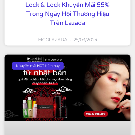
Lock & Lock Khuyến Mãi 55%
Trong Ngày Hội Thương Hiệu
Trên Lazada
MGGLAZADA
25/03/2024
Khuyến mãi HOT hôm nay