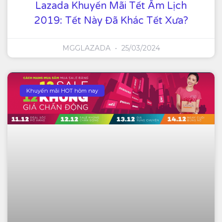
Lazada Khuyến Mãi Tết Âm Lịch
2019: Tết Này Đã Khác Tết Xưa?
MGGLAZADA
25/03/2024
Khuyến mãi HOT hôm nay