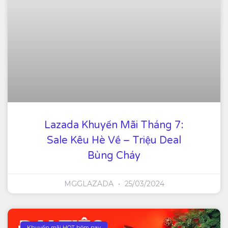
Lazada Khuyến Mãi Tháng 7:
Sale Kêu Hè Về – Triệu Deal
Bùng Cháy
MGGLAZADA
25/03/2024
Khuyến mãi HOT hôm nay