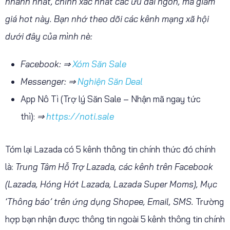
nhanh nhất, chính xác nhất các ưu đãi ngon, mã giảm
giá hot này. Bạn nhớ theo dõi các kênh mạng xã hội
dưới đây của mình nè:
Facebook: ⇒
Xóm Săn Sale
Messenger: ⇒
Nghiện Săn Deal
App Nô Tì (Trợ lý Săn Sale – Nhận mã ngay tức
thì):
⇒
https://noti.sale
Tóm lại Lazada có 5 kênh thông tin chính thức đó chính
là:
Trung Tâm Hỗ Trợ Lazada, các kênh trên Facebook
(Lazada, Hóng Hớt Lazada, Lazada Super Moms), Mục
‘Thông báo’ trên ứng dụng Shopee, Email, SMS
.
Trường
hợp bạn nhận được thông tin ngoài
5 kênh thông tin chính