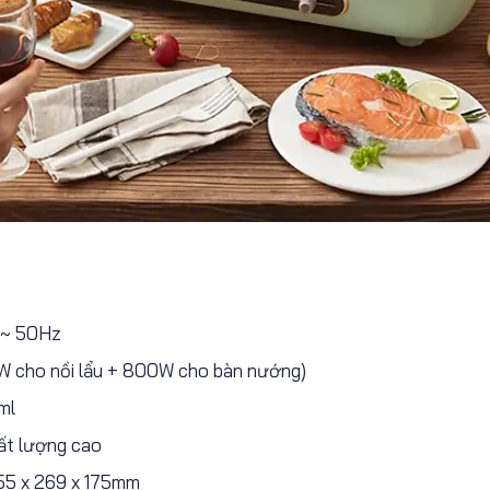
 ~ 50Hz
W cho nồi lẩu + 800W cho bàn nướng)
ml
hất lượng cao
55 x 269 x 175mm