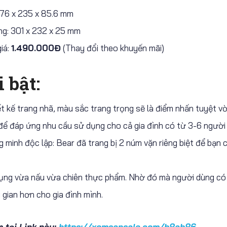
176 x 235 x 85.6 mm
g: 301 x 232 x 25 mm
iá:
1.490.000Đ
(Thay đổi theo khuyến mãi)
i bật:
ết kế trang nhã, màu sắc trang trọng sẽ là điểm nhấn tuyệt v
 để đáp ứng nhu cầu sử dụng cho cả gia đình có từ 3-6 người
 minh độc lập: Bear đã trang bị 2 núm vặn riêng biệt để bạn 
ng vừa nấu vừa chiên thực phẩm. Nhờ đó mà người dùng có th
i gian hơn cho gia đình mình.
 tại Link này:
https://xomsansale.com/b8ab86