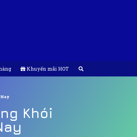
hàng
Khuyến mãi HOT
 Nay
ng Khói
Nay