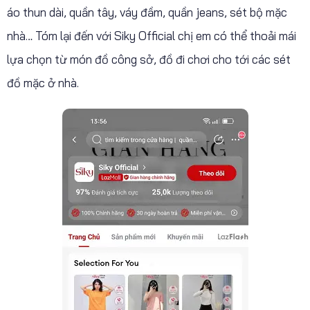
áo thun dài, quần tây, váy đầm, quần jeans, sét bộ mặc
nhà… Tóm lại đến với Siky Official chị em có thể thoải mái
lựa chọn từ món đồ công sở, đồ đi chơi cho tới các sét
đồ mặc ở nhà.