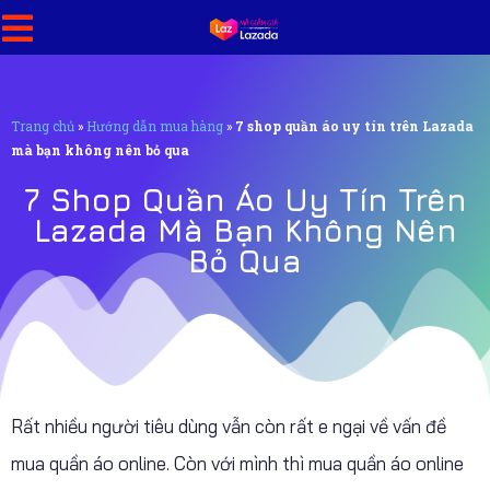
Trang chủ
»
Hướng dẫn mua hàng
»
7 shop quần áo uy tín trên Lazada
mà bạn không nên bỏ qua
7 Shop Quần Áo Uy Tín Trên
Lazada Mà Bạn Không Nên
Bỏ Qua
Rất nhiều người tiêu dùng vẫn còn rất e ngại về vấn đề
mua quần áo online. Còn với mình thì mua quần áo online