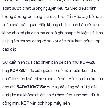
soát được chất lượng nguyên liệu: từ việc điều chỉnh
lượng đường, bổ sung trái cây tươi đến việc loại bỏ hoàn
toàn chất bảo quản. Đây không chỉ là cách bảo vệ sức
khỏe cho cả gia đình mà còn là giải pháp tiết kiệm dài hạn,
giúp giảm chi phí đáng kể so với việc mua kem đóng hộp
cao cấp.
Sự xuất hiện của các phiên bản để bàn như
KDP-28T
hay
KDP-36T
đã biến giấc mơ sở hữu “tiệm kem thu
nhỏ” trở nên khả thi hơn bao giờ hết. Với kích thước tinh
gọn chỉ
540x710x715mm
, máy dễ dàng bố trí tại các
quầy kệ mà không chiếm nhiều diện tích. Đặc biệt, dù là
dòng mini, KDP vẫn tích hợp
máy nén