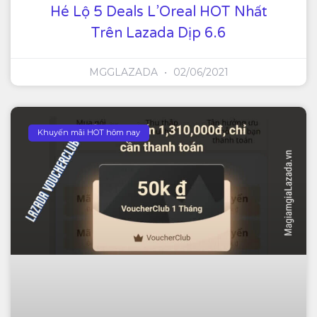
Hé Lộ 5 Deals L’Oreal HOT Nhất
Trên Lazada Dịp 6.6
MGGLAZADA
02/06/2021
Khuyến mãi HOT hôm nay